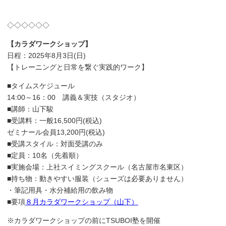
◇◇◇◇◇◇
【カラダワークショップ】
日程：2025年8月3日(日)
【トレーニングと日常を繋ぐ実践的ワーク】
■タイムスケジュール
14:00～16：00 講義＆実技（スタジオ）
■講師：山下駿
■受講料：一般16,500円(税込)
ゼミナール会員13,200円(税込)
■受講スタイル：対面受講のみ
■定員：10名（先着順）
■実施会場：上社スイミングスクール（名古屋市名東区）
■持ち物：動きやすい服装（シューズは必要ありません）
・筆記用具・水分補給用の飲み物
■要項
８月カラダワークショップ（山下）
※カラダワークショップの前にTSUBOI塾を開催