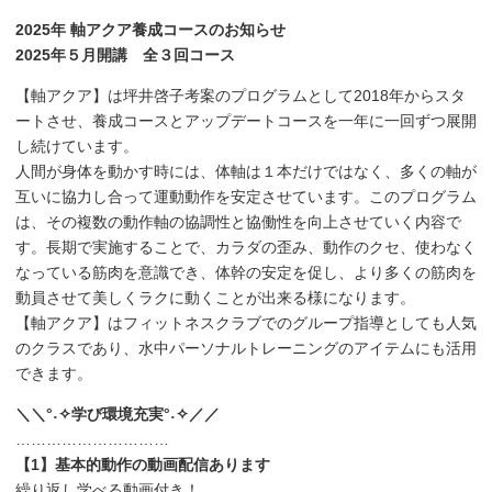
2025年 軸アクア養成コースのお知らせ
2025年５月開講 全３回コース
【軸アクア】は坪井啓子考案のプログラムとして2018年からスタ
ートさせ、養成コースとアップデートコースを一年に一回ずつ展開
し続けています。
人間が身体を動かす時には、体軸は１本だけではなく、多くの軸が
互いに協力し合って運動動作を安定させています。このプログラム
は、その複数の動作軸の協調性と協働性を向上させていく内容で
す。長期で実施することで、カラダの歪み、動作のクセ、使わなく
なっている筋肉を意識でき、体幹の安定を促し、より多くの筋肉を
動員させて美しくラクに動くことが出来る様になります。
【軸アクア】はフィットネスクラブでのグループ指導としても人気
のクラスであり、水中パーソナルトレーニングのアイテムにも活用
できます。
＼＼°˖✧学び環境充実°˖✧／／
…………………………
【1】基本的動作の動画配信あります
繰り返し学べる動画付き！