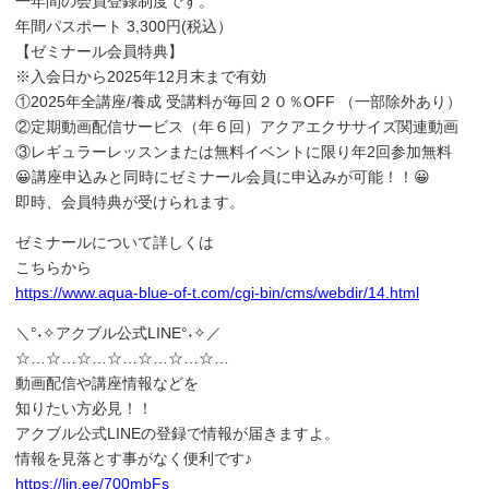
一年間の会員登録制度です。
年間パスポート 3,300円(税込）
【ゼミナール会員特典】
※入会日から2025年12月末まで有効
①2025年全講座/養成 受講料が毎回２０％OFF （一部除外あり）
②定期動画配信サービス（年６回）アクアエクササイズ関連動画
③レギュラーレッスンまたは無料イベントに限り年2回参加無料
😀講座申込みと同時にゼミナール会員に申込みが可能！！😀
即時、会員特典が受けられます。
ゼミナールについて詳しくは
こちらから
https://www.aqua-blue-of-t.com/cgi-bin/cms/webdir/14.html
＼°˖✧アクブル公式LINE°˖✧／
☆…☆…☆…☆…☆…☆…☆…
動画配信や講座情報などを
知りたい方必見！！
アクブル公式LINEの登録で情報が届きますよ。
情報を見落とす事がなく便利です♪
https://lin.ee/700mbFs