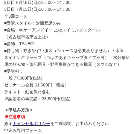
2日目 6月15日(日)10：00～14：30
3日目 7月13日(日)10：00～14：30
全3回コース
■受講スタイル：対面受講のみ
■会場：㈱ケーアンドイー 上社スイミングスクール
（名古屋市名東区上社）
■講師：TSUBOI
■持ち物：動きやすい服装（シューズは必要ありません）・水着・
スイミングキャップ（つばのあるキャップタイプ不可）・水分補給
用の飲み物・筆記用具・動画撮影ができる機器（スマホなど）
■受講料：
一般 77,000円(税込)
ゼミナール会員 61,600円（税込）
テキスト・動画教材含む
※認定者の再受講：38,500円(税込)
＜申込み方法＞
※注意事項
必ず
キャンセルポリシー
をご確認後、お申込みください
申込み専用フォーム